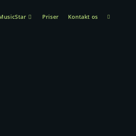
MusicStar
Priser
Kontakt os
Toggle
website
search