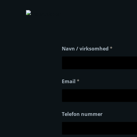
Skip
to
content
Navn / virksomhed
*
Email
*
Telefon nummer